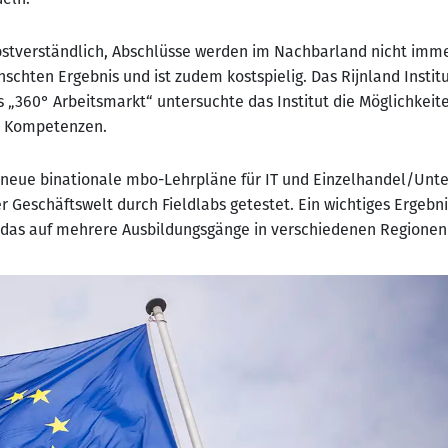
lbstverständlich, Abschlüsse werden im Nachbarland nicht imme
chten Ergebnis und ist zudem kostspielig. Das Rijnland Instit
 „360° Arbeitsmarkt“ untersuchte das Institut die Möglichkeit
n Kompetenzen.
 neue binationale mbo-Lehrpläne für IT und Einzelhandel/Unt
r Geschäftswelt durch Fieldlabs getestet. Ein wichtiges Ergeb
t, das auf mehrere Ausbildungsgänge in verschiedenen Region