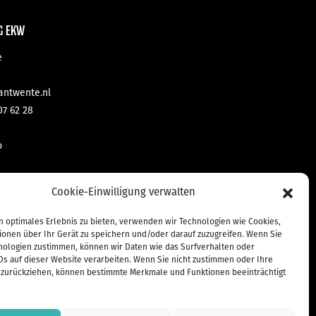
G EKW
e
antwente.nl
07 62 28
o
mbH & Co KG
Cookie-Einwilligung verwalten
ntact.de
n optimales Erlebnis zu bieten, verwenden wir Technologien wie Cookies,
 70 471 10
ionen über Ihr Gerät zu speichern und/oder darauf zuzugreifen. Wenn Sie
nologien zustimmen, können wir Daten wie das Surfverhalten oder
35
Ds auf dieser Website verarbeiten. Wenn Sie nicht zustimmen oder Ihre
zurückziehen, können bestimmte Merkmale und Funktionen beeinträchtigt