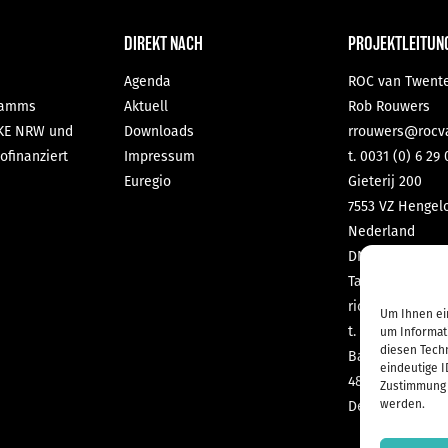
DIREKT NACH
PROJEKTLEITUN
Agenda
ROC van Twent
gramms
Aktuell
Rob Rouwers
IKE NRW und
Downloads
rrouwers@rocv
ofinanziert
Impressum
t. 0031 (0) 6 29 
Euregio
Gieterij 200
7553 VZ Hengel
Nederland
DNL-contact G
Tabea Richter
richter@dnl-co
Um Ihnen ei
t. 0049 (0) 2551
um Informat
diesen Tech
Bahnhofstraße 
eindeutige I
48565 Steinfurt
Zustimmung 
werden.
Deutschland