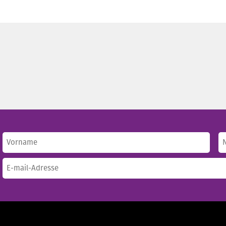
Name
(erforderlich)
Vorname
N
E-
mail-
Adresse
(erforderlich)