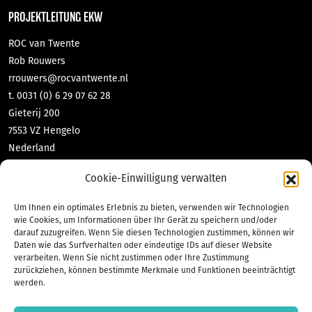
PROJEKTLEITUNG EKW
ROC van Twente
Rob Rouwers
rrouwers@rocvantwente.nl
t. 0031 (0) 6 29 07 62 28
Gieterij 200
7553 VZ Hengelo
Nederland
DNL-contact GmbH & Co KG
Cookie-Einwilligung verwalten
Tabea Richter
richter@dnl-contact.de
Um Ihnen ein optimales Erlebnis zu bieten, verwenden wir Technologien
t. 0049 (0) 2551 70 471 10
wie Cookies, um Informationen über Ihr Gerät zu speichern und/oder
darauf zuzugreifen. Wenn Sie diesen Technologien zustimmen, können wir
Bahnhofstraße 35
Daten wie das Surfverhalten oder eindeutige IDs auf dieser Website
48565 Steinfurt
verarbeiten. Wenn Sie nicht zustimmen oder Ihre Zustimmung
Deutschland
zurückziehen, können bestimmte Merkmale und Funktionen beeinträchtigt
werden.