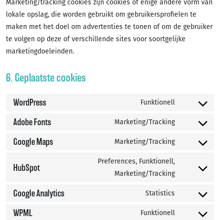
Marketing/tracking cookies zijn cookies of enige andere vorm van
lokale opslag, die worden gebruikt om gebruikersprofielen te
maken met het doel om advertenties te tonen of om de gebruiker
te volgen op deze of verschillende sites voor soortgelijke
marketingdoeleinden.
6. Geplaatste cookies
WordPress
Funktionell
Consent
to
Adobe Fonts
Marketing/Tracking
Consent
service
to
Google Maps
Marketing/Tracking
wordpress
Consent
service
to
Preferences, Funktionell,
adobe-
HubSpot
service
Consent
Marketing/Tracking
fonts
google-
to
Google Analytics
Statistics
maps
service
Consent
hubspot
to
WPML
Funktionell
Consent