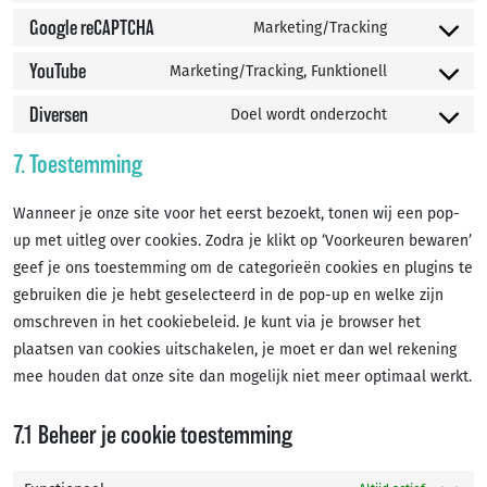
service
to
Google reCAPTCHA
Marketing/Tracking
google-
Consent
service
analytics
to
YouTube
Marketing/Tracking, Funktionell
wpml
Consent
service
to
Diversen
Doel wordt onderzocht
google-
Consent
service
recaptcha
to
7. Toestemming
youtube
service
diversen
Wanneer je onze site voor het eerst bezoekt, tonen wij een pop-
up met uitleg over cookies. Zodra je klikt op ‘Voorkeuren bewaren’
geef je ons toestemming om de categorieën cookies en plugins te
gebruiken die je hebt geselecteerd in de pop-up en welke zijn
omschreven in het cookiebeleid. Je kunt via je browser het
plaatsen van cookies uitschakelen, je moet er dan wel rekening
mee houden dat onze site dan mogelijk niet meer optimaal werkt.
7.1 Beheer je cookie toestemming