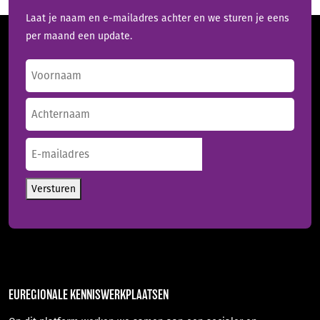
Laat je naam en e-mailadres achter en we sturen je eens
per maand een update.
Naam
(Vereist)
Voornaam
Achternaam
E-
mailadres
(Vereist)
Versturen
EUREGIONALE KENNISWERKPLAATSEN