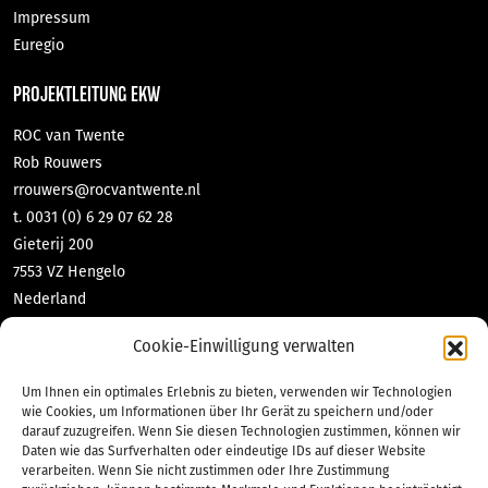
Impressum
Euregio
PROJEKTLEITUNG EKW
ROC van Twente
Rob Rouwers
rrouwers@rocvantwente.nl
t. 0031 (0) 6 29 07 62 28
Gieterij 200
7553 VZ Hengelo
Nederland
DNL-contact GmbH & Co KG
Cookie-Einwilligung verwalten
Tabea Richter
richter@dnl-contact.de
Um Ihnen ein optimales Erlebnis zu bieten, verwenden wir Technologien
t. 0049 (0) 2551 70 471 10
wie Cookies, um Informationen über Ihr Gerät zu speichern und/oder
darauf zuzugreifen. Wenn Sie diesen Technologien zustimmen, können wir
Bahnhofstraße 35
Daten wie das Surfverhalten oder eindeutige IDs auf dieser Website
48565 Steinfurt
verarbeiten. Wenn Sie nicht zustimmen oder Ihre Zustimmung