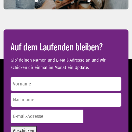
Auf dem Laufenden bleiben?
Gib‘ deinen Namen und E-Mail-Adresse an und wir
schicken dir einmal im Monat ein Update.
Name
(erforderlich)
Vorname
Nachname
E-
mail-
Adresse
(erforderlich)
Abschicken