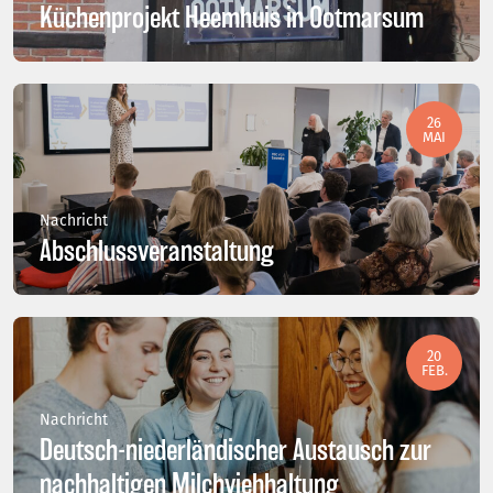
Küchenprojekt Heemhuis in Ootmarsum
26
MAI
Nachricht
Abschlussveranstaltung
20
FEB.
Nachricht
Deutsch-niederländischer Austausch zur
nachhaltigen Milchviehhaltung