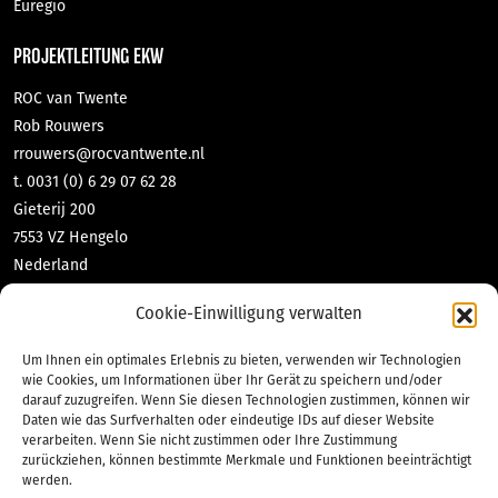
Euregio
PROJEKTLEITUNG EKW
ROC van Twente
Rob Rouwers
rrouwers@rocvantwente.nl
t. 0031 (0) 6 29 07 62 28
Gieterij 200
7553 VZ Hengelo
Nederland
DNL-contact GmbH & Co KG
Cookie-Einwilligung verwalten
Tabea Richter
richter@dnl-contact.de
Um Ihnen ein optimales Erlebnis zu bieten, verwenden wir Technologien
t. 0049 (0) 2551 70 471 10
wie Cookies, um Informationen über Ihr Gerät zu speichern und/oder
darauf zuzugreifen. Wenn Sie diesen Technologien zustimmen, können wir
Bahnhofstraße 35
Daten wie das Surfverhalten oder eindeutige IDs auf dieser Website
48565 Steinfurt
verarbeiten. Wenn Sie nicht zustimmen oder Ihre Zustimmung
Deutschland
zurückziehen, können bestimmte Merkmale und Funktionen beeinträchtigt
werden.