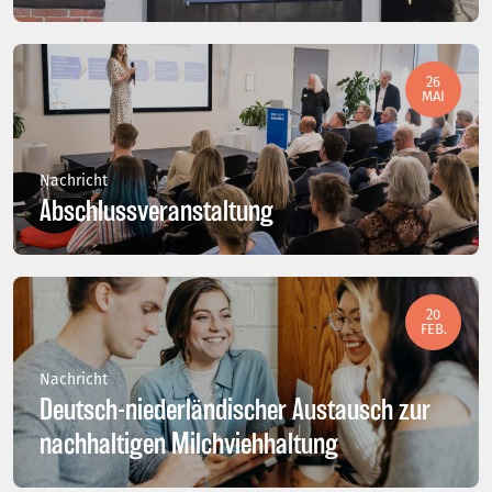
26
MAI
Nachricht
Abschlussveranstaltung
20
FEB.
Nachricht
Deutsch-niederländischer Austausch zur
nachhaltigen Milchviehhaltung