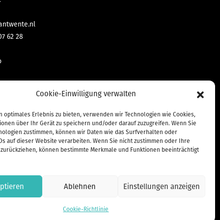
antwente.nl
07 62 28
o
mbH & Co KG
Cookie-Einwilligung verwalten
ntact.de
n optimales Erlebnis zu bieten, verwenden wir Technologien wie Cookies,
 70 471 10
ionen über Ihr Gerät zu speichern und/oder darauf zuzugreifen. Wenn Sie
nologien zustimmen, können wir Daten wie das Surfverhalten oder
35
Ds auf dieser Website verarbeiten. Wenn Sie nicht zustimmen oder Ihre
zurückziehen, können bestimmte Merkmale und Funktionen beeinträchtigt
ptieren
Ablehnen
Einstellungen anzeigen
Inhalt und Umsetzung:
Geen Blad voor de Mond B.V.
Cookie-Richtlinie