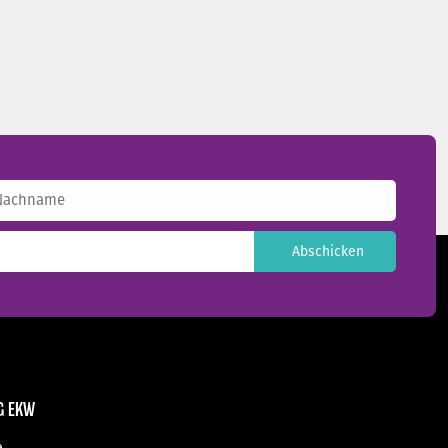
achname
G EKW
e