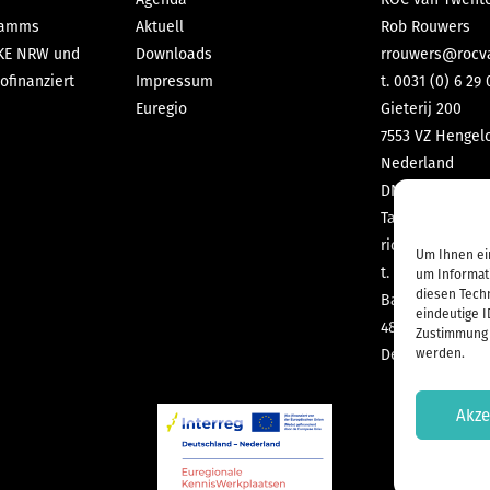
gramms
Aktuell
Rob Rouwers
IKE NRW und
Downloads
rrouwers@rocv
ofinanziert
Impressum
t. 0031 (0) 6 29 
Euregio
Gieterij 200
7553 VZ Hengel
Nederland
DNL-contact G
Tabea Richter
richter@dnl-co
Um Ihnen ei
t. 0049 (0) 2551
um Informat
diesen Tech
Bahnhofstraße 
eindeutige I
48565 Steinfurt
Zustimmung 
Deutschland
werden.
Akze