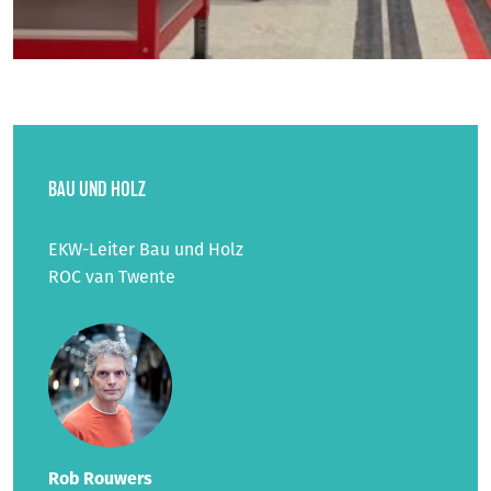
BAU UND HOLZ
EKW-Leiter Bau und Holz
ROC van Twente
Rob Rouwers