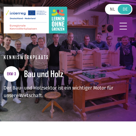
Zum Hauptinhalt springen
NL
KENNISWERKPLAATS
Bau und Holz
EKW-3
Der Bau- und Holzsektor ist ein wichtiger Motor für
unsere Wirtschaft.