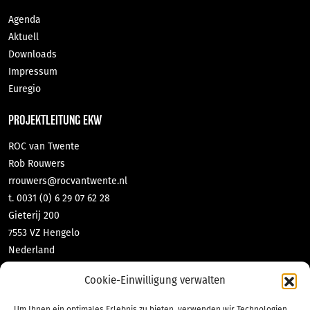
Agenda
Aktuell
Downloads
Impressum
Euregio
PROJEKTLEITUNG EKW
ROC van Twente
Rob Rouwers
rrouwers@rocvantwente.nl
t. 0031 (0) 6 29 07 62 28
Gieterij 200
7553 VZ Hengelo
Nederland
DNL-contact GmbH & Co KG
Cookie-Einwilligung verwalten
Tabea Richter
richter@dnl-contact.de
Um Ihnen ein optimales Erlebnis zu bieten, verwenden wir Technologien