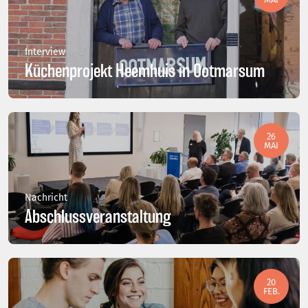
Interview
Küchenprojekt Heemhuis in Ootmarsum
26
MAI
Nachricht
Abschlussveranstaltung
20
FEB.