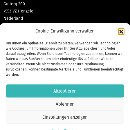
Gieterij 200
7553 VZ Hengelo
Nederland
DNL-contact GmbH & Co KG
Cookie-Einwilligung verwalten
Tabea Richter
richter@dnl-contact.de
Um Ihnen ein optimales Erlebnis zu bieten, verwenden wir Technologien
t. 0049 (0) 2551 70 471 10
wie Cookies, um Informationen über Ihr Gerät zu speichern und/oder
darauf zuzugreifen. Wenn Sie diesen Technologien zustimmen, können wir
Bahnhofstraße 35
Daten wie das Surfverhalten oder eindeutige IDs auf dieser Website
48565 Steinfurt
verarbeiten. Wenn Sie nicht zustimmen oder Ihre Zustimmung
Deutschland
zurückziehen, können bestimmte Merkmale und Funktionen beeinträchtigt
werden.
Akzeptieren
Ablehnen
Einstellungen anzeigen
© 2026 Euregionale KennisWerkplaatsen |
Datenschutzerklärung