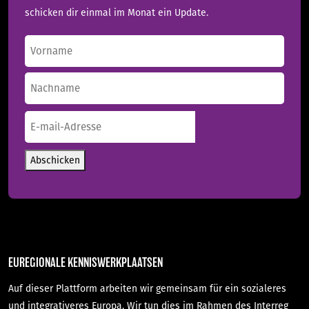
schicken dir einmal im Monat ein Update.
Name
(erforderlich)
Vorname
Nachname
E-
mail-
Adresse
(erforderlich)
Abschicken
EUREGIONALE KENNISWERKPLAATSEN
Auf dieser Plattform arbeiten wir gemeinsam für ein sozialeres
und integrativeres Europa. Wir tun dies im Rahmen des Interreg