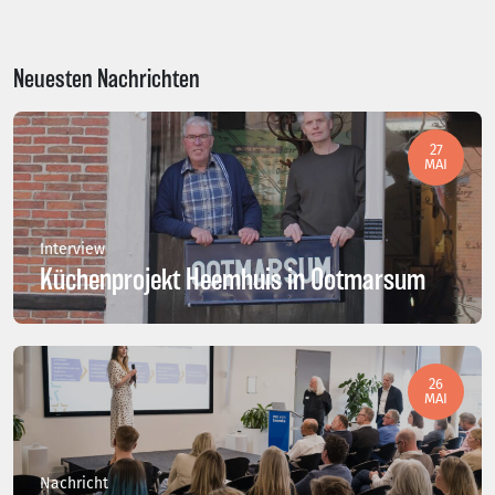
Neuesten Nachrichten
27
MAI
Interview
Küchenprojekt Heemhuis in Ootmarsum
26
MAI
Nachricht