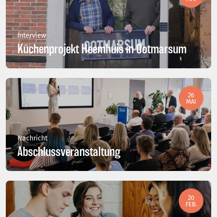
Interview
Küchenprojekt Heemhuis in Ootmarsum
26
MAI
Nachricht
Abschlussveranstaltung
20
FEB.