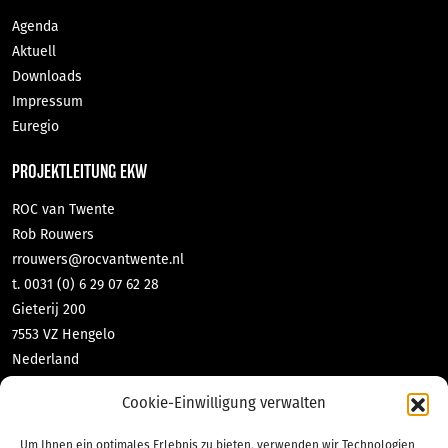
Agenda
Aktuell
Downloads
Impressum
Euregio
PROJEKTLEITUNG EKW
ROC van Twente
Rob Rouwers
rrouwers@rocvantwente.nl
t. 0031 (0) 6 29 07 62 28
Gieterij 200
7553 VZ Hengelo
Nederland
DNL-contact GmbH & Co KG
Cookie-Einwilligung verwalten
Tabea Richter
richter@dnl-contact.de
Um Ihnen ein optimales Erlebnis zu bieten, verwenden wir Technologien