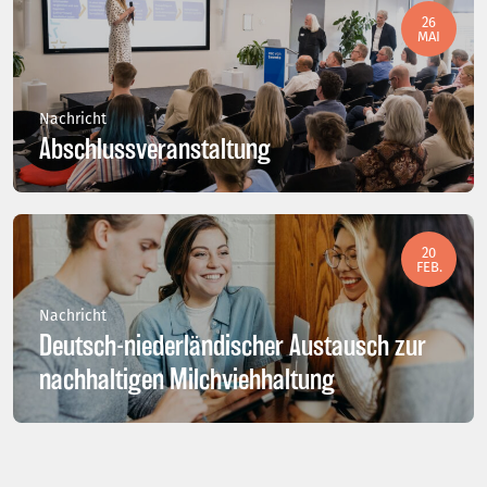
26
MAI
Nachricht
Abschlussveranstaltung
20
FEB.
Nachricht
Deutsch-niederländischer Austausch zur
nachhaltigen Milchviehhaltung