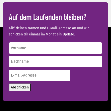
Auf dem Laufenden bleiben?
Gib‘ deinen Namen und E-Mail-Adresse an und wir
schicken dir einmal im Monat ein Update.
Name
(erforderlich)
Vorname
Nachname
E-
mail-
Adresse
(erforderlich)
Abschicken