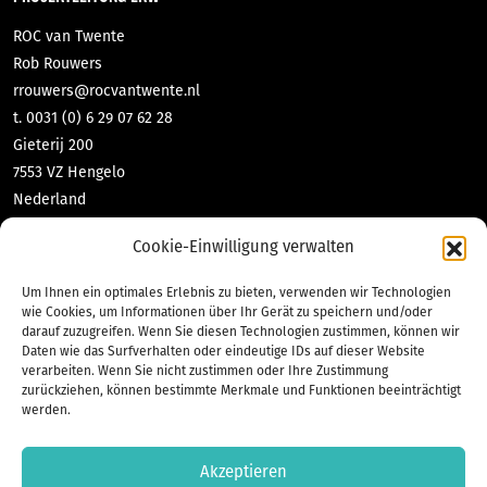
ROC van Twente
Rob Rouwers
rrouwers@rocvantwente.nl
t. 0031 (0) 6 29 07 62 28
Gieterij 200
7553 VZ Hengelo
Nederland
DNL-contact GmbH & Co KG
Cookie-Einwilligung verwalten
Tabea Richter
richter@dnl-contact.de
Um Ihnen ein optimales Erlebnis zu bieten, verwenden wir Technologien
t. 0049 (0) 2551 70 471 10
wie Cookies, um Informationen über Ihr Gerät zu speichern und/oder
darauf zuzugreifen. Wenn Sie diesen Technologien zustimmen, können wir
Bahnhofstraße 35
Daten wie das Surfverhalten oder eindeutige IDs auf dieser Website
48565 Steinfurt
verarbeiten. Wenn Sie nicht zustimmen oder Ihre Zustimmung
Deutschland
zurückziehen, können bestimmte Merkmale und Funktionen beeinträchtigt
werden.
Akzeptieren