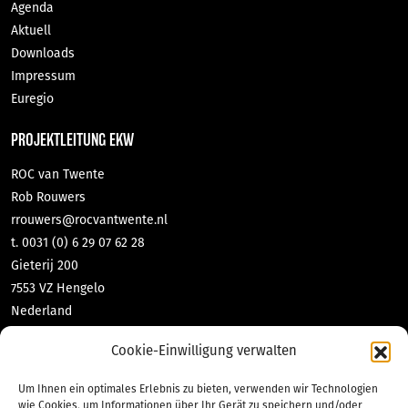
Agenda
Aktuell
Downloads
Impressum
Euregio
PROJEKTLEITUNG EKW
ROC van Twente
Rob Rouwers
rrouwers@rocvantwente.nl
t. 0031 (0) 6 29 07 62 28
Gieterij 200
7553 VZ Hengelo
Nederland
DNL-contact GmbH & Co KG
Cookie-Einwilligung verwalten
Tabea Richter
richter@dnl-contact.de
Um Ihnen ein optimales Erlebnis zu bieten, verwenden wir Technologien
t. 0049 (0) 2551 70 471 10
wie Cookies, um Informationen über Ihr Gerät zu speichern und/oder