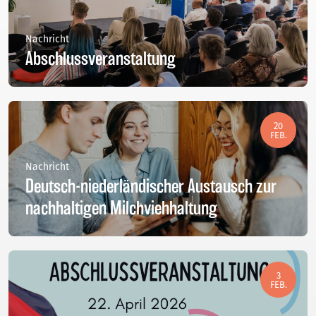
Nachricht
Abschlussveranstaltung
20
FEB.
Nachricht
Deutsch-niederländischer Austausch zur
nachhaltigen Milchviehhaltung
3
FEB.