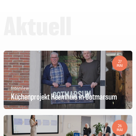
Aktuell
27
MAI
Interview
Küchenprojekt Heemhuis in Ootmarsum
26
MAI