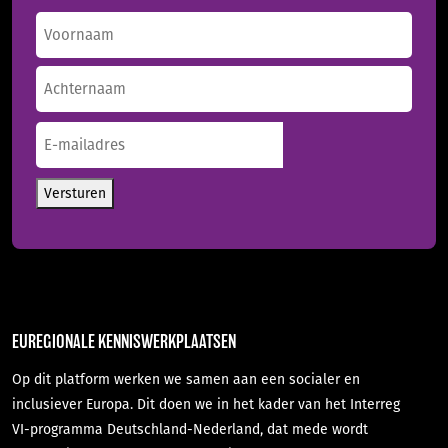
Naam
(Vereist)
Voornaam
Achternaam
E-
mailadres
(Vereist)
Versturen
EUREGIONALE KENNISWERKPLAATSEN
Op dit platform werken we samen aan een socialer en
inclusiever Europa. Dit doen we in het kader van het Interreg
VI-programma Deutschland-Nederland, dat mede wordt