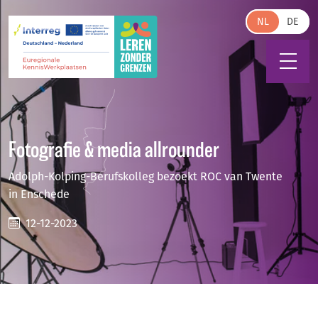
Skip to main content
NL
Fotografie & media allrounder
Adolph-Kolping-Berufskolleg bezoekt ROC van Twente
in Enschede
12-12-2023