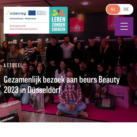
Skip to main content
NL
ACTUEEL
Gezamenlijk bezoek aan beurs Beauty
2023 in Düsseldorf