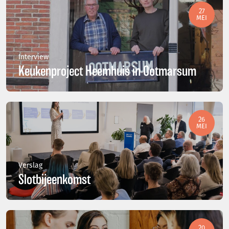
27
MEI
Interview
Keukenproject Heemhuis in Ootmarsum
26
MEI
Verslag
Slotbijeenkomst
20