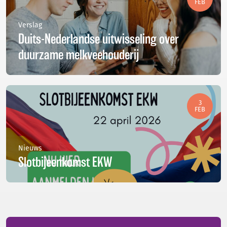
FEB
Verslag
Duits-Nederlandse uitwisseling over
duurzame melkveehouderij
3
FEB
Nieuws
Slotbijeenkomst EKW