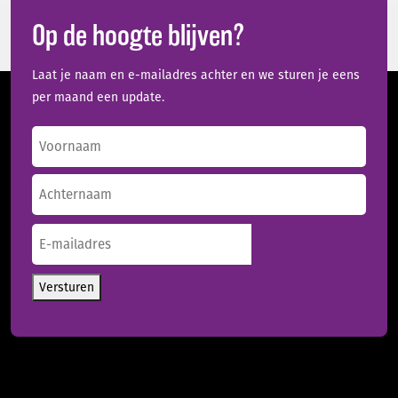
Op de hoogte blijven?
Laat je naam en e-mailadres achter en we sturen je eens
per maand een update.
Naam
(Vereist)
Voornaam
Achternaam
E-
mailadres
(Vereist)
Versturen