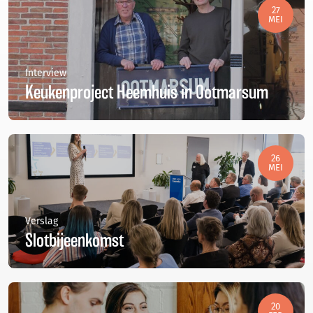
27
MEI
Interview
Keukenproject Heemhuis in Ootmarsum
26
MEI
Verslag
Slotbijeenkomst
20