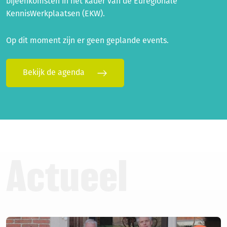
bijeenkomsten in het kader van de Euregionale
KennisWerkplaatsen (EKW).
Op dit moment zijn er geen geplande events.
Bekijk de agenda
Actueel