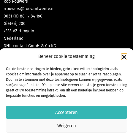
Rob Rouwers
rrouwers@rocvantwente.nl
0031 (0) 88 17 84 196
Gieterij 200
7553 VZ Hengelo
Nederland
DNL-contact GmbH & Co KG
Tabea Richter
Beheer cookie toestemming
richter@dnl-contact.de
0049 (0) 2551 70 471 10
Om de beste ervaringen te bieden, gebruiken wij technologieën zoals
cookies om informatie over je apparaat op te slaan en/of te raadplegen.
Bahnhofstraße 35
Door in te stemmen met deze technologieën kunnen wij gegevens zoals
48565 Steinfurt
surfgedrag of unieke ID's op deze site verwerken. Als je geen toestemming
Deutschland
geeft of uw toestemming intrekt, kan dit een nadelige invloed hebben op
bepaalde functies en mogelijkheden.
Accepteren
Weigeren