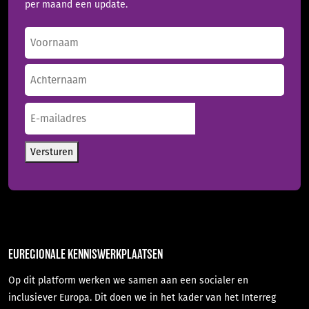
per maand een update.
Naam
(Vereist)
Voornaam
Achternaam
E-
mailadres
(Vereist)
Versturen
EUREGIONALE KENNISWERKPLAATSEN
Op dit platform werken we samen aan een socialer en
inclusiever Europa. Dit doen we in het kader van het Interreg