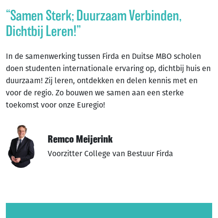
studenten en medewerkers. Onze studenten zijn
“Samen Sterk; Duurzaam Verbinden,
inzetbaar in Europa en daarbuiten.
Dichtbij Leren!”
In de samenwerking tussen Firda en Duitse MBO scholen
doen studenten internationale ervaring op, dichtbij huis en
duurzaam! Zij leren, ontdekken en delen kennis met en
voor de regio. Zo bouwen we samen aan een sterke
toekomst voor onze Euregio!
Remco Meijerink
Voorzitter College van Bestuur Firda