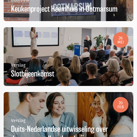
Interview
Keukenproject Heemhuis in Ootmarsum
26
MEI
Verslag
Slotbijeenkomst
20
FEB
Verslag
Duits-Nederlandse uitwisseling over