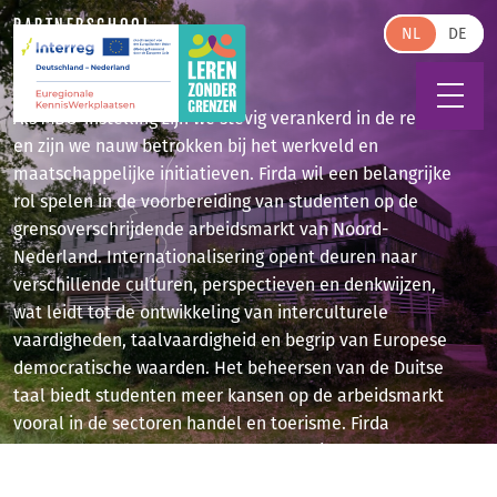
Skip to main content
PARTNERSCHOOL
NL
Firda
Als MBO-instelling zijn we stevig verankerd in de regio
en zijn we nauw betrokken bij het werkveld en
maatschappelijke initiatieven. Firda wil een belangrijke
rol spelen in de voorbereiding van studenten op de
grensoverschrijdende arbeidsmarkt van Noord-
Nederland. Internationalisering opent deuren naar
verschillende culturen, perspectieven en denkwijzen,
wat leidt tot de ontwikkeling van interculturele
vaardigheden, taalvaardigheid en begrip van Europese
democratische waarden. Het beheersen van de Duitse
taal biedt studenten meer kansen op de arbeidsmarkt
vooral in de sectoren handel en toerisme. Firda
onderhoudt een netwerk van partners in Europa voor
kennisdeling, samenwerking en uitwisseling van