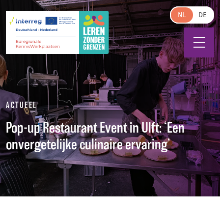
Skip to main content
NL
ACTUEEL
Pop-up Restaurant Event in Ulft: ‘Een
onvergetelijke culinaire ervaring’