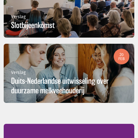
Verslag
Slotbijeenkomst
20
FEB
Verslag
Duits-Nederlandse uitwisseling over
duurzame melkveehouderij