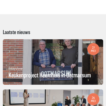
Laatste nieuws
27
MEI
Interview
Keukenproject Heemhuis in Ootmarsum
26
MEI