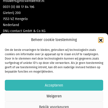
rrouwers@rocvantwente.nl
0031 (0) 88 17 84 196
Gieterij 200
7553 VZ Hengelo
Nederland
DNL-contact GmbH & Co KG
Tabea Richter
Beheer cookie toestemming
richter@dnl-contact.de
0049 (0) 2551 70 471 10
Om de beste ervaringen te bieden, gebruiken wij technologieën zoals
cookies om informatie over je apparaat op te slaan en/of te raadplegen.
Bahnhofstraße 35
Door in te stemmen met deze technologieën kunnen wij gegevens zoals
48565 Steinfurt
surfgedrag of unieke ID's op deze site verwerken. Als je geen toestemming
Deutschland
geeft of uw toestemming intrekt, kan dit een nadelige invloed hebben op
bepaalde functies en mogelijkheden.
Accepteren
Weigeren
Bekijk voorkeuren