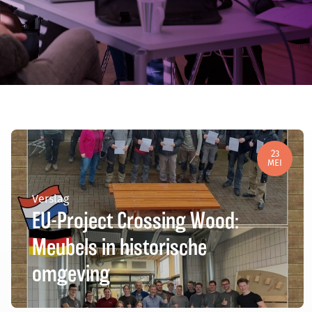
23
MEI
Verslag
EU-Project Crossing Wood:
Meubels in historische
omgeving