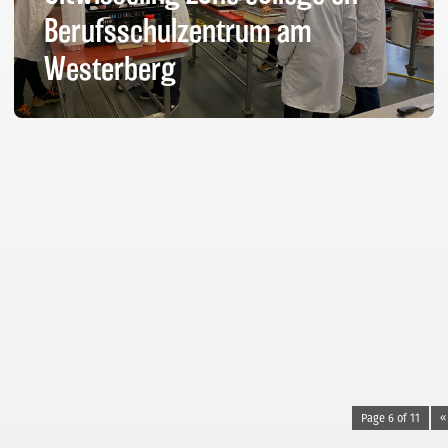
Berufsschulzentrum am
Westerberg
Page 6 of 11
«