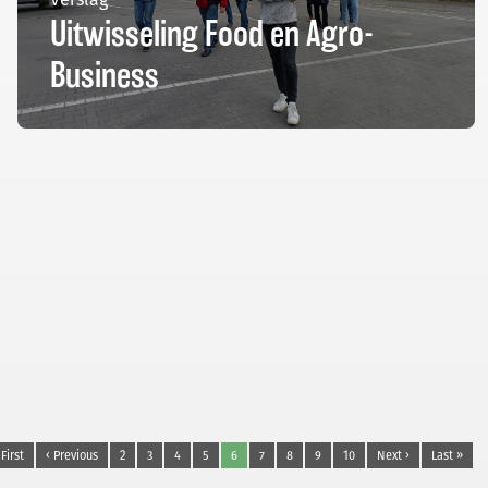
Uitwisseling Food en Agro-
Business
 First
‹ Previous
2
3
4
5
6
7
8
9
10
Next ›
Last »