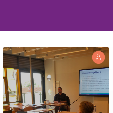
24
MEI