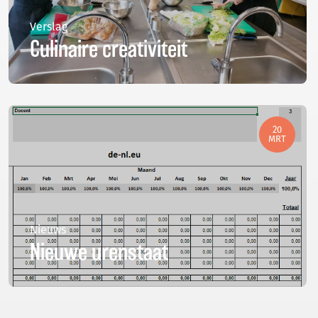
Verslag
Culinaire creativiteit
20
MRT
Nieuws
Nieuwe urenstaat