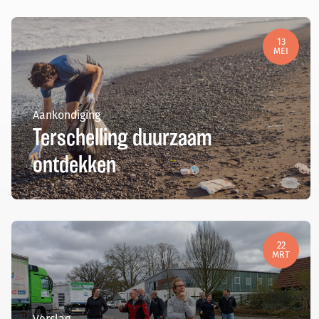
13
MEI
Aankondiging
Terschelling duurzaam
ontdekken
22
MRT
Verslag