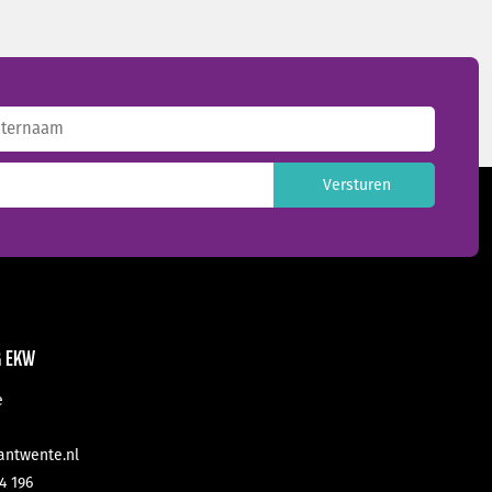
ternaam
G EKW
e
antwente.nl
4 196