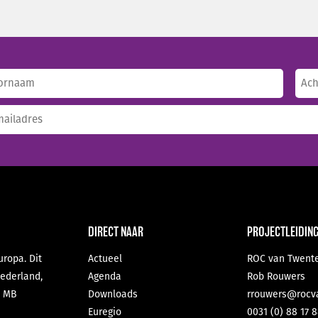
am
eist)
rnaam
Ach
ladres
eist)
DIRECT NAAR
PROJECTLEIDIN
ropa. Dit
Actueel
ROC van Twent
ederland,
Agenda
Rob Rouwers
n MB
Downloads
rrouwers@rocv
Euregio
0031 (0) 88 17 8