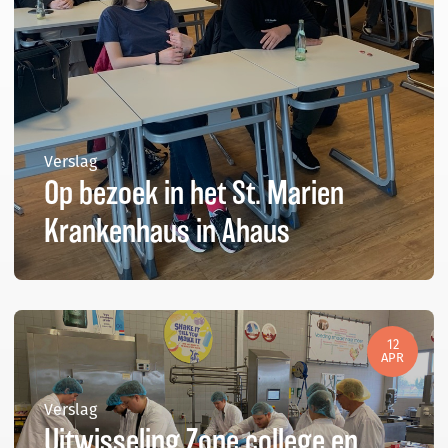
Verslag
Op bezoek in het St. Marien
Krankenhaus in Ahaus
12
APR
Verslag
Uitwisseling Zone college en