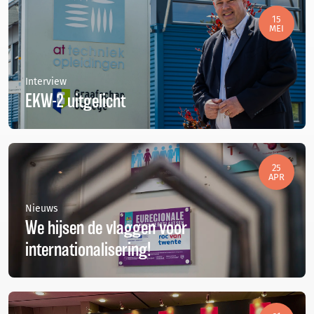
15
MEI
Interview
EKW-2 uitgelicht
25
APR
Nieuws
We hijsen de vlaggen voor
internationalisering!