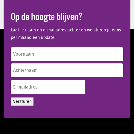
Op de hoogte blijven?
Laat je naam en e-mailadres achter en we sturen je eens
per maand een update.
Naam
(Vereist)
Voornaam
Achternaam
E-
mailadres
(Vereist)
Versturen