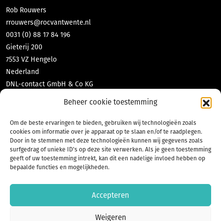
Rob Rouwers
rrouwers@rocvantwente.nl
0031 (0) 88 17 84 196
Gieterij 200
7553 VZ Hengelo
Nederland
DNL-contact GmbH & Co KG
Tabea Richter
Beheer cookie toestemming
richter@dnl-contact.de
0049 (0) 2551 70 471 10
Om de beste ervaringen te bieden, gebruiken wij technologieën zoals
cookies om informatie over je apparaat op te slaan en/of te raadplegen.
Bahnhofstraße 35
Door in te stemmen met deze technologieën kunnen wij gegevens zoals
48565 Steinfurt
surfgedrag of unieke ID's op deze site verwerken. Als je geen toestemming
Deutschland
geeft of uw toestemming intrekt, kan dit een nadelige invloed hebben op
bepaalde functies en mogelijkheden.
Accepteren
Weigeren