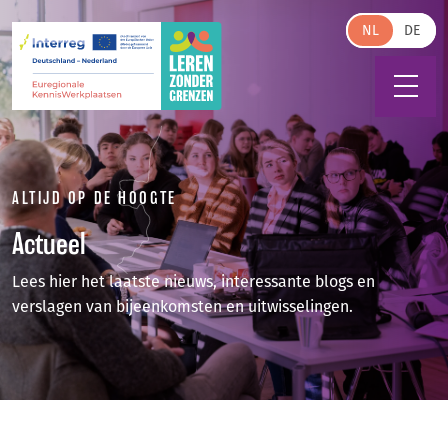
Skip to main content
NL
ALTIJD OP DE HOOGTE
Actueel
Lees hier het laatste nieuws, interessante blogs en
verslagen van bijeenkomsten en uitwisselingen.