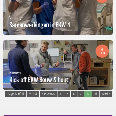
Verslag
Samenwerkingen in EKW-4
6
FEB
Nieuws
Kick-off EKW Bouw & hout
Page 10 of 11
« First
‹ Previous
6
7
8
9
10
11
Next ›