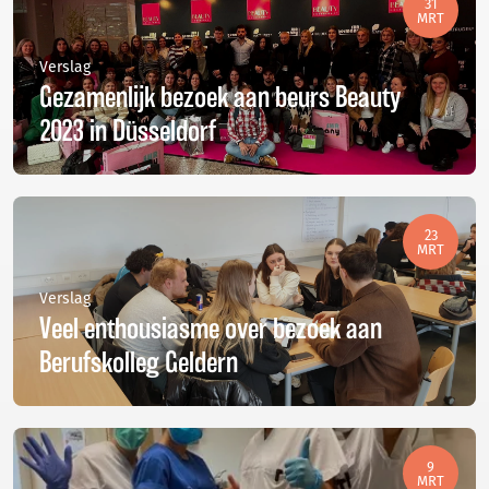
31
MRT
Verslag
Gezamenlijk bezoek aan beurs Beauty
2023 in Düsseldorf
23
MRT
Verslag
Veel enthousiasme over bezoek aan
Berufskolleg Geldern
9
MRT