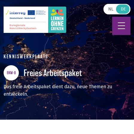
Zum Hauptinhalt springen
NL
KENNISWERKPLAATS
Freies Arbeitspaket
EKW-8
Das freie Arbeitspaket dient dazu, neue Themen zu
entwickeln.