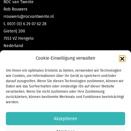
ROC van Twente
Rob Rouwers
rrouwers@rocvantwente.nl
t. 0031 (0) 6 29 07 62 28
Gieterij 200
7553 VZ Hengelo
Nederland
DNL-contact GmbH & Co KG
Cookie-Einwilligung verwalten
Tabea Richter
richter@dnl-contact.de
Um Ihnen ein optimales Erlebnis zu bieten, verwenden wir Technologien
t. 0049 (0) 2551 70 471 10
wie Cookies, um Informationen über Ihr Gerät zu speichern und/oder
darauf zuzugreifen. Wenn Sie diesen Technologien zustimmen, können wir
Bahnhofstraße 35
Daten wie das Surfverhalten oder eindeutige IDs auf dieser Website
48565 Steinfurt
verarbeiten. Wenn Sie nicht zustimmen oder Ihre Zustimmung
Deutschland
zurückziehen, können bestimmte Merkmale und Funktionen beeinträchtigt
werden.
Akzeptieren