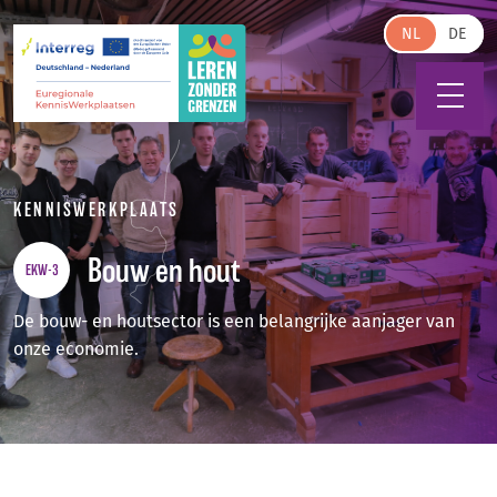
Skip to main content
NL
KENNISWERKPLAATS
Bouw en hout
EKW-3
De bouw- en houtsector is een belangrijke aanjager van
onze economie.