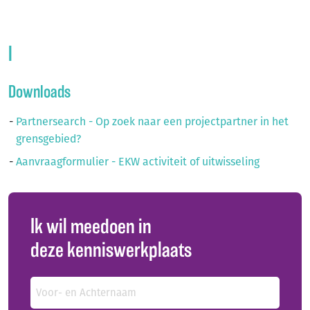
l
Downloads
Partnersearch - Op zoek naar een projectpartner in het
grensgebied?
Aanvraagformulier - EKW activiteit of uitwisseling
Ik wil meedoen in
deze kenniswerkplaats
Naam