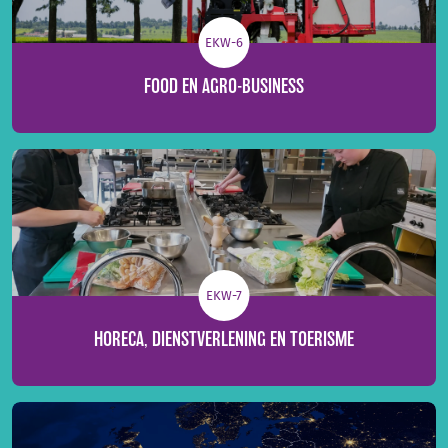
EKW-6
FOOD EN AGRO-BUSINESS
EKW-7
HORECA, DIENSTVERLENING EN TOERISME