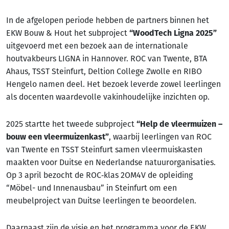
In de afgelopen periode hebben de partners binnen het
EKW Bouw & Hout het subproject
“WoodTech Ligna 2025”
uitgevoerd met een bezoek aan de internationale
houtvakbeurs LIGNA in Hannover. ROC van Twente, BTA
Ahaus, TSST Steinfurt, Deltion College Zwolle en RIBO
Hengelo namen deel. Het bezoek leverde zowel leerlingen
als docenten waardevolle vakinhoudelijke inzichten op.
2025 startte het tweede subproject
“Help de vleermuizen –
bouw een vleermuizenkast”
, waarbij leerlingen van ROC
van Twente en TSST Steinfurt samen vleermuiskasten
maakten voor Duitse en Nederlandse natuurorganisaties.
Op 3 april bezocht de ROC‑klas 2OM4V de opleiding
“Möbel- und Innenausbau” in Steinfurt om een
meubelproject van Duitse leerlingen te beoordelen.
Daarnaast zijn de visie en het programma voor de EKW