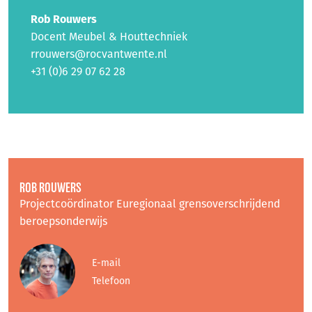
Rob Rouwers
Docent Meubel & Houttechniek
rrouwers@rocvantwente.nl
+31 (0)6 29 07 62 28
ROB ROUWERS
Projectcoördinator Euregionaal grensoverschrijdend
beroepsonderwijs
E-mail
Telefoon